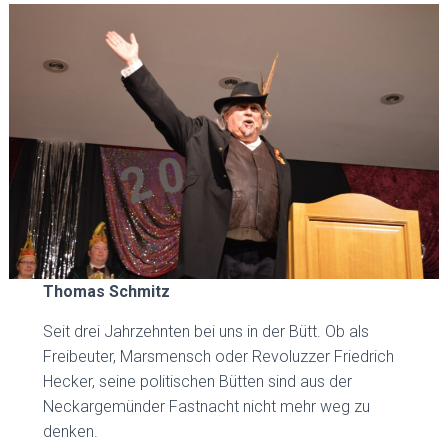
Thomas Schmitz
Seit drei Jahrzehnten bei uns in der Bütt. Ob als
Freibeuter, Marsmensch oder Revoluzzer Friedrich
Hecker, seine politischen Bütten sind aus der
Neckargemünder Fastnacht nicht mehr weg zu
denken.