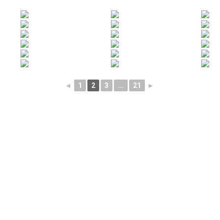
◄
1
2
3
...
21
►